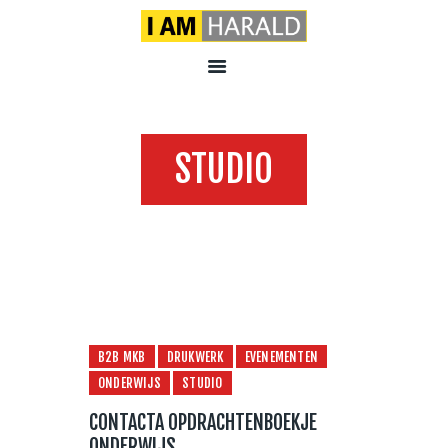
STUDIO
Home
Alle berichten
Studio
B2B MKB
DRUKWERK
EVENEMENTEN
ONDERWIJS
STUDIO
CONTACTA OPDRACHTENBOEKJE
ONDERWIJS