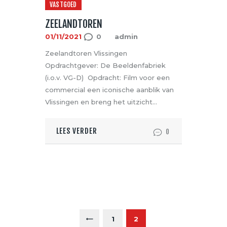
VASTGOED
ZEELANDTOREN
01/11/2021
0
admin
Zeelandtoren Vlissingen
Opdrachtgever: De Beeldenfabriek
(i.o.v. VG-D) Opdracht: Film voor een
commercial een iconische aanblik van
Vlissingen en breng het uitzicht…
LEES VERDER
0
BERICHTEN
PAGINERING
<
PAGE
1
PAGE
2