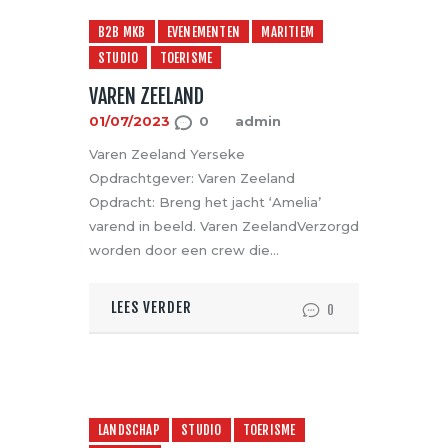
B2B MKB
EVENEMENTEN
MARITIEM
STUDIO
TOERISME
VAREN ZEELAND
01/07/2023
0
admin
Varen Zeeland Yerseke
Opdrachtgever: Varen Zeeland
Opdracht: Breng het jacht ‘Amelia’
varend in beeld. Varen ZeelandVerzorgd
worden door een crew die…
LEES VERDER
0
LANDSCHAP
STUDIO
TOERISME