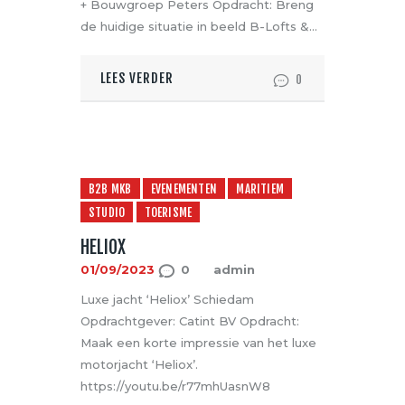
+ Bouwgroep Peters Opdracht: Breng
de huidige situatie in beeld B-Lofts &…
LEES VERDER
0
B2B MKB
EVENEMENTEN
MARITIEM
STUDIO
TOERISME
HELIOX
01/09/2023
0
admin
Luxe jacht ‘Heliox’ Schiedam
Opdrachtgever: Catint BV Opdracht:
Maak een korte impressie van het luxe
motorjacht ‘Heliox’.
https://youtu.be/r77mhUasnW8