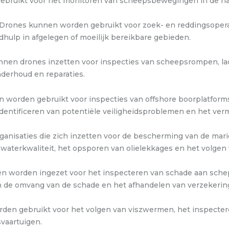
ebruikt voor het monitoren van scheepsbewegingen in de h
Drones kunnen worden gebruikt voor zoek- en reddingsopera
dhulp in afgelegen of moeilijk bereikbare gebieden.
en drones inzetten voor inspecties van scheepsrompen, la
nderhoud en reparaties.
worden gebruikt voor inspecties van offshore boorplatforms
t identificeren van potentiële veiligheidsproblemen en het ver
ganisaties die zich inzetten voor de bescherming van de ma
waterkwaliteit, het opsporen van olielekkages en het volgen 
 worden ingezet voor het inspecteren van schade aan schep
an de omvang van de schade en het afhandelen van verzekerin
en gebruikt voor het volgen van viszwermen, het inspectere
vaartuigen.