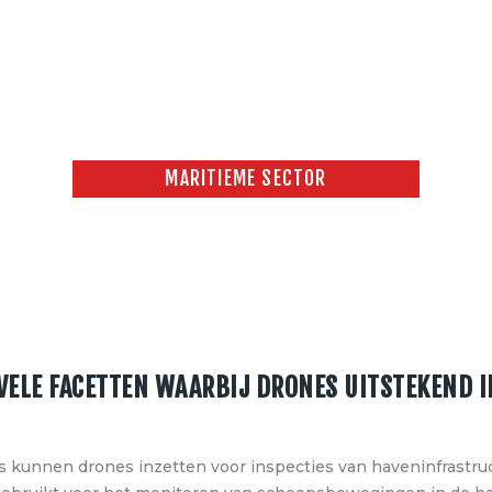
MARITIEME SECTOR
Home
All Services
...
Maritieme sector
VELE FACETTEN WAARBIJ DRONES UITSTEKEND I
kunnen drones inzetten voor inspecties van haveninfrastruct