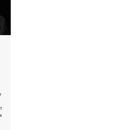
d
n
r
it
a